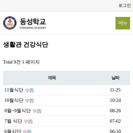
로그인
메뉴
생활관 건강식단
Total 9건
1 페이지
제목
날짜
11월식단
11-25
10월식단
10-24
8월~9월식단
08-26
7월 식단
07-02
6월식단
06-10