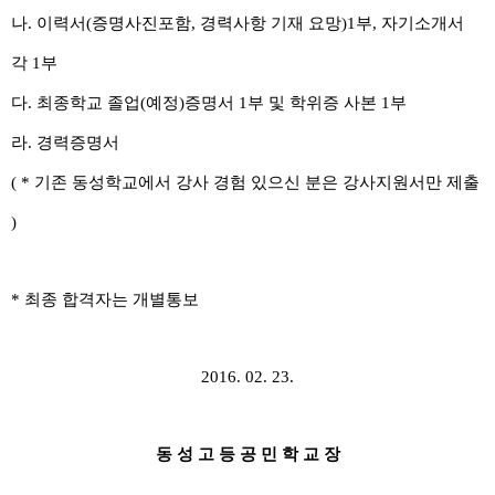
나
.
이력서
(
증명사진포함
,
경력사항 기재 요망
)1
부
,
자기소개서
각
1
부
다.
최종학교 졸업
(
예정
)
증명서
1
부 및 학위증 사본
1
부
라
.
경력증명서
( *
기존 동성학교에서 강사 경험 있으신 분은 강사지원서만 제출
)
*
최종 합격자는 개별통보
2016. 02. 23.
동 성 고 등 공 민 학 교 장