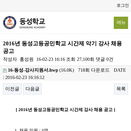
로그인
메뉴
2016년 동성고등공민학교 시간제 악기 강사 채용
공고
작성자
홍성원
16-02-23 16:16
조회
27,100회
댓글
0건
16-동성-강사지원서.hwp
(16.0K)
718회 다운로드
DATE
: 2016-02-23 16:16:12
이전글
다음글
목록
본문
[ 2016
년 동성고등공민학교 시간제 강사 채용 공고
]
1.
채용 인원
:
4
명