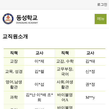
로그인
메뉴
교직원소개
직책
교사
직책
교사
교장
이*제
교감, 수학
김*태
교무부장,
교목, 성경
김*렬
신*정
국어
영어,남생
사회,여생
이*섭
권*정
활관
활관
김*난 이*배 조*
​바이블영
과학
​M**y​
희
어A​
바이블영