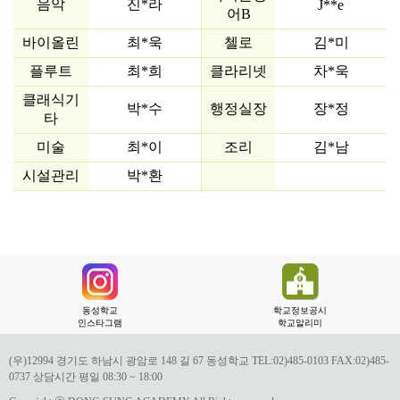
음악
진*라
J**e
어B
바이올린
최*욱
첼로
김*미
플루트
최*희
클라리넷
차*욱
클래식기
박*수
행정실장
장*정
타
미술
최*이
조리
김*남
시설관리
박*환
동성학교
학교정보공시
인스타그램
학교알리미
(우)12994 경기도 하남시 광암로 148 길 67 동성학교 TEL:02)485-0103 FAX:02)485-
0737 상담시간 평일 08:30 ~ 18:00